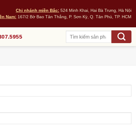
Chi nhánh miền Bắc:
524 Minh Khai, Hai Bà Trưng, Hà Nội
ền Nam:
167/2 Bờ Bao Tân Thắng, P. Sơn Kỳ, Q. Tân Phú, TP. HCM
Tìm
307.5955
kiếm: