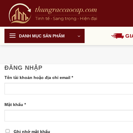
Chuyển
đến
nội
dung
GI
DANH MỤC SẢN PHẨM
ĐĂNG NHẬP
Tên tài khoản hoặc địa chỉ email
*
Mật khẩu
*
Ghi nhớ mật khẩu