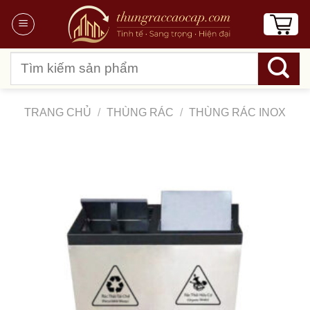
Chuyển
đến
nội
Tìm
dung
kiếm:
TRANG CHỦ
/
THÙNG RÁC
/
THÙNG RÁC INOX