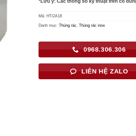
*Lưu ý: Các thông số kỹ thuật trên có dun
Mã:
HTI2A18
Danh mục:
Thùng rác
,
Thùng rác inox
0968.306.306
LIÊN HỆ ZALO