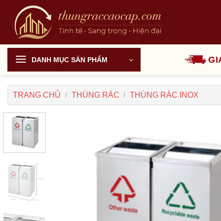
Chuyển
đến
nội
dung
GI
DANH MỤC SẢN PHẨM
TRANG CHỦ
/
THÙNG RÁC
/
THÙNG RÁC INOX