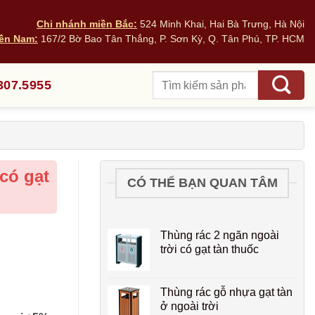
Chi nhánh miền Bắc:
524 Minh Khai, Hai Bà Trưng, Hà Nội
ền Nam:
167/2 Bờ Bao Tân Thắng, P. Sơn Kỳ, Q. Tân Phú, TP. HCM
Tìm
307.5955
kiếm:
 có gạt
CÓ THỂ BẠN QUAN TÂM
Thùng rác 2 ngăn ngoài
trời có gạt tàn thuốc
Thùng rác gỗ nhựa gạt tàn
ở ngoài trời