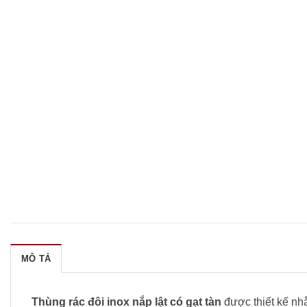
MÔ TẢ
Thùng rác đôi inox nắp lật có gạt tàn
được thiết kế nhằ