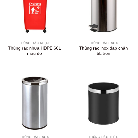
THÙNG RÁC NHỰA
THÙNG RÁC INOX
Thùng rác nhựa HDPE 60L
Thùng rác inox đạp chân
màu đỏ
5L tròn
THÙNG RÁC INOX
THÙNG RÁC THÉP