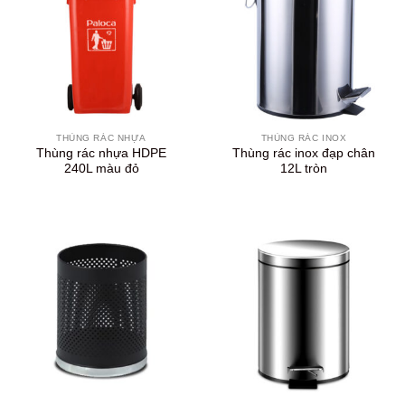
THÙNG RÁC NHỰA
THÙNG RÁC INOX
Thùng rác nhựa HDPE
Thùng rác inox đạp chân
240L màu đỏ
12L tròn