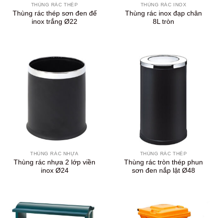
THÙNG RÁC THÉP
THÙNG RÁC INOX
Thùng rác thép sơn đen đế
Thùng rác inox đạp chân
inox trắng Ø22
8L tròn
THÙNG RÁC NHỰA
THÙNG RÁC THÉP
Thùng rác nhựa 2 lớp viền
Thùng rác tròn thép phun
inox Ø24
sơn đen nắp lật Ø48