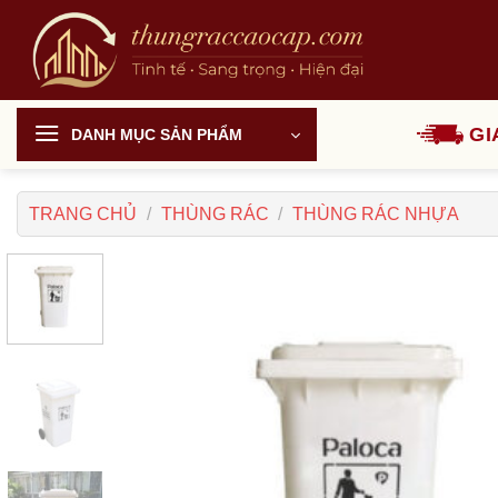
Chuyển
đến
nội
dung
GI
DANH MỤC SẢN PHẨM
TRANG CHỦ
/
THÙNG RÁC
/
THÙNG RÁC NHỰA