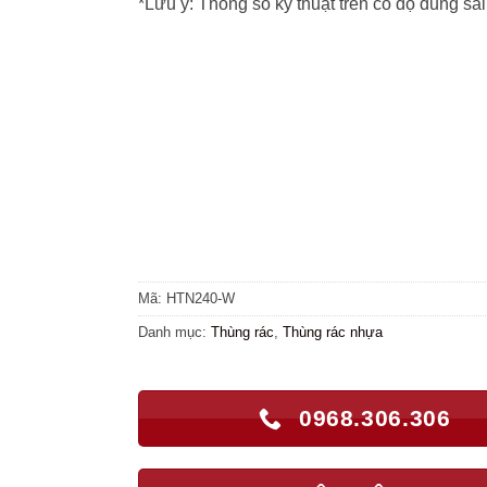
*Lưu ý: Thông số kỹ thuật trên có độ dung sa
Mã:
HTN240-W
Danh mục:
Thùng rác
,
Thùng rác nhựa
0968.306.306