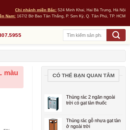
Chi nhánh miền Bắc:
524 Minh Khai, Hai Bà Trưng, Hà Nội
ền Nam:
167/2 Bờ Bao Tân Thắng, P. Sơn Kỳ, Q. Tân Phú, TP. HCM
Tìm
307.5955
kiếm:
L màu
CÓ THỂ BẠN QUAN TÂM
Thùng rác 2 ngăn ngoài
trời có gạt tàn thuốc
Thùng rác gỗ nhựa gạt tàn
ở ngoài trời