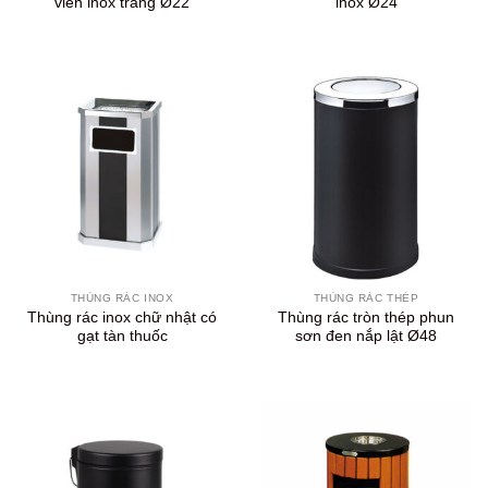
viền inox trắng Ø22
inox Ø24
THÙNG RÁC INOX
THÙNG RÁC THÉP
Thùng rác inox chữ nhật có
Thùng rác tròn thép phun
gạt tàn thuốc
sơn đen nắp lật Ø48