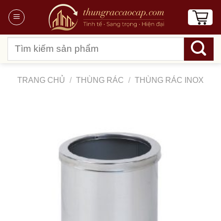
Chuyển
đến
nội
Tìm
dung
kiếm:
TRANG CHỦ
/
THÙNG RÁC
/
THÙNG RÁC INOX