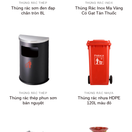
THÙNG RÁC THÉP
THÙNG RÁC INOX
Thùng rác sơn đen đạp
Thùng Rác Inox Mạ Vàng
chân tròn 8L
Có Gạt Tàn Thuốc
THÙNG RÁC THÉP
THÙNG RÁC NHỰA
Thùng rác thép phun sơn
Thùng rác nhựa HDPE
bán nguyệt
120L màu đỏ