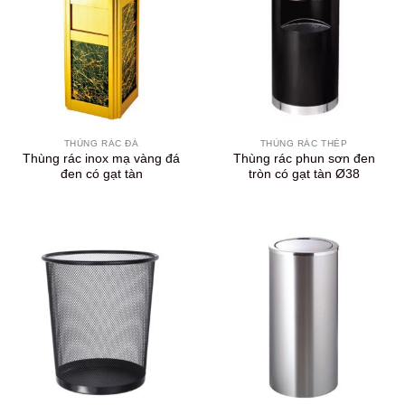
THÙNG RÁC ĐÁ
THÙNG RÁC THÉP
Thùng rác inox mạ vàng đá
Thùng rác phun sơn đen
đen có gạt tàn
tròn có gạt tàn Ø38