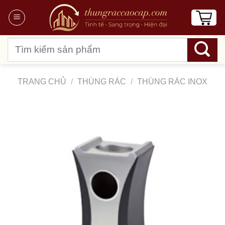
Chuyển
đến
nội
Tìm
dung
kiếm:
TRANG CHỦ
/
THÙNG RÁC
/
THÙNG RÁC INOX