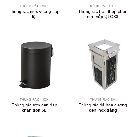
THÙNG RÁC INOX
THÙNG RÁC THÉP
Thùng rác inox vuông nắp
Thùng rác tròn thép phun
lật
sơn nắp lật Ø38
THÙNG RÁC INOX
THÙNG RÁC ĐÁ
Thùng rác sơn đen đạp
Thùng rác đá hoa cương
chân tròn 5L
đen inox trắng