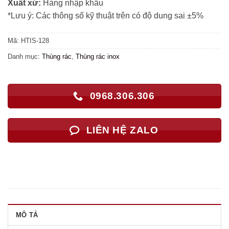
Xuất xứ:
Hàng nhập khẩu
*Lưu ý: Các thông số kỹ thuật trên có độ dung sai ±5%
Mã:
HTIS-128
Danh mục:
Thùng rác
,
Thùng rác inox
0968.306.306
LIÊN HỆ ZALO
MÔ TẢ