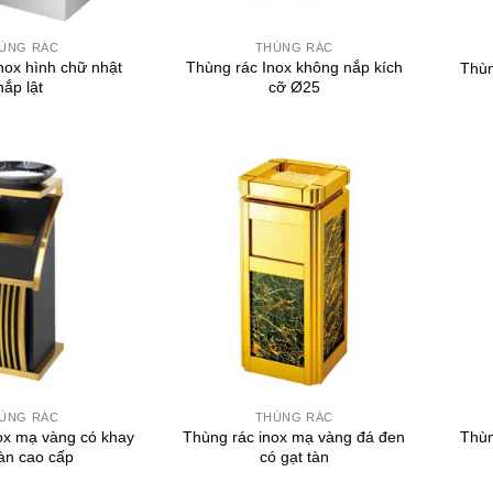
+
+
ÙNG RÁC
THÙNG RÁC
nox hình chữ nhật
Thùng rác Inox không nắp kích
Thùn
nắp lật
cỡ Ø25
+
+
ÙNG RÁC
THÙNG RÁC
ox mạ vàng có khay
Thùng rác inox mạ vàng đá đen
Thùn
tàn cao cấp
có gạt tàn