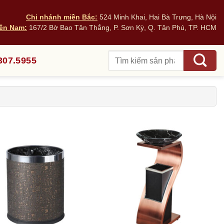
Chi nhánh miền Bắc:
524 Minh Khai, Hai Bà Trưng, Hà Nội
ền Nam:
167/2 Bờ Bao Tân Thắng, P. Sơn Kỳ, Q. Tân Phú, TP. HCM
Tìm
307.5955
kiếm: