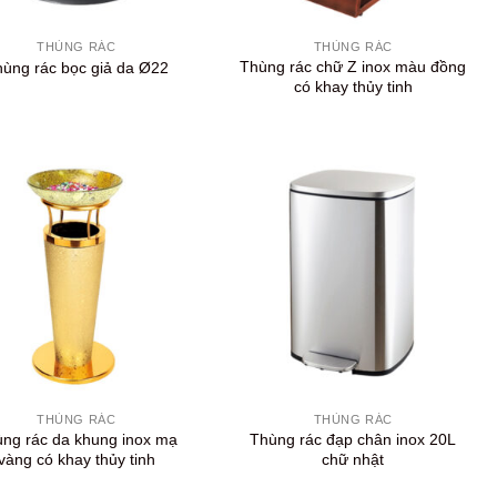
+
THÙNG RÁC
THÙNG RÁC
Thùng rác chữ Z inox màu đồng
ùng rác bọc giả da Ø22
có khay thủy tinh
+
THÙNG RÁC
THÙNG RÁC
ng rác da khung inox mạ
Thùng rác đạp chân inox 20L
vàng có khay thủy tinh
chữ nhật