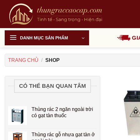
Chuyển
đến
nội
dung
GI
DANH MỤC SẢN PHẨM
TRANG CHỦ
/
SHOP
CÓ THỂ BẠN QUAN TÂM
Thùng rác 2 ngăn ngoài trời
có gạt tàn thuốc
Thùng rác gỗ nhựa gạt tàn ở