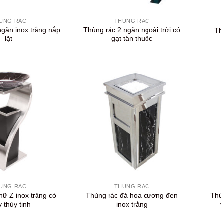
+
+
ÙNG RÁC
THÙNG RÁC
ngăn inox trắng nắp
Thùng rác 2 ngăn ngoài trời có
Th
lật
gạt tàn thuốc
+
+
ÙNG RÁC
THÙNG RÁC
hữ Z inox trắng có
Thùng rác đá hoa cương đen
Thù
 thủy tinh
inox trắng