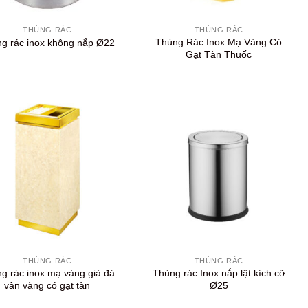
+
THÙNG RÁC
THÙNG RÁC
Thùng Rác Inox Mạ Vàng Có
g rác inox không nắp Ø22
Gạt Tàn Thuốc
+
THÙNG RÁC
THÙNG RÁC
g rác inox mạ vàng giả đá
Thùng rác Inox nắp lật kích cỡ
vân vàng có gạt tàn
Ø25