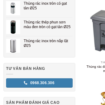
Thùng rác inox tròn có gạt
tàn Ø25
Thùng rác thép phun sơn
màu đen tròn có gạt tàn Ø25
Thùng rác inox tròn nắp lật
Ø25
+
TH
Thùng rác đ
TƯ VẤN BÁN HÀNG
m
0968.306.306
SẢN PHẨM ĐÁNH GIÁ CAO