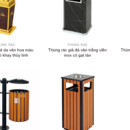
+
+
ÙNG RÁC
THÙNG RÁC
iả da vân hoa màu
Thùng rác giả đá vân trắng viền
Thùng
ó khay thủy tinh
inox có gạt tàn