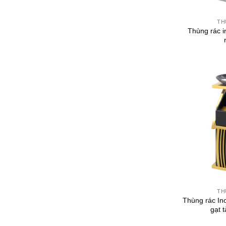
+
TH
Thùng rác i
+
TH
Thùng rác In
gạt 