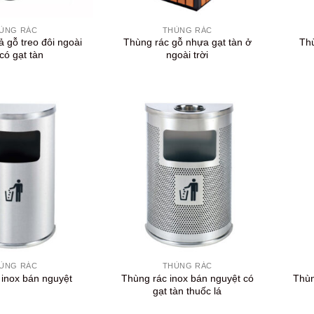
+
+
ÙNG RÁC
THÙNG RÁC
ả gỗ treo đôi ngoài
Thùng rác gỗ nhựa gạt tàn ở
Thù
 có gạt tàn
ngoài trời
+
+
ÙNG RÁC
THÙNG RÁC
Thùng rác inox bán nguyệt có
Thùn
 inox bán nguyệt
gạt tàn thuốc lá