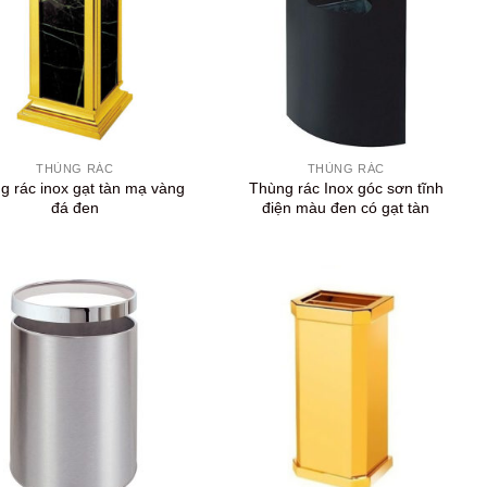
+
THÙNG RÁC
THÙNG RÁC
g rác inox gạt tàn mạ vàng
Thùng rác Inox góc sơn tĩnh
đá đen
điện màu đen có gạt tàn