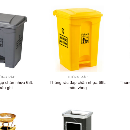
+
+
ÙNG RÁC
THÙNG RÁC
ạp chân nhựa 68L
Thùng rác đạp chân nhựa 68L
Thùng
àu ghi
màu vàng