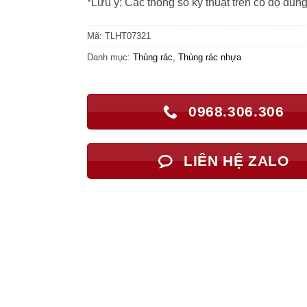
*Lưu ý: Các thông số kỹ thuật trên có độ dun
Mã:
TLHT07321
Danh mục:
Thùng rác
,
Thùng rác nhựa
0968.306.306
LIÊN HỆ ZALO