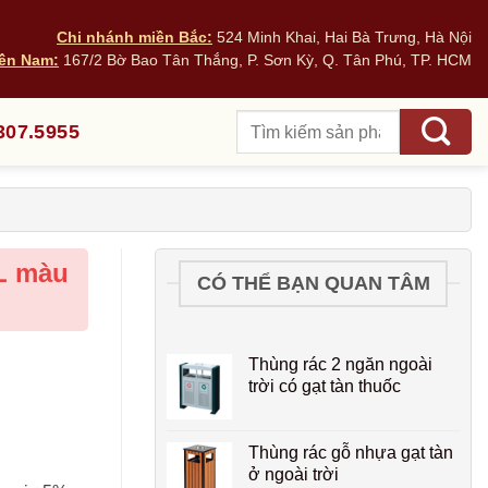
Chi nhánh miền Bắc:
524 Minh Khai, Hai Bà Trưng, Hà Nội
ền Nam:
167/2 Bờ Bao Tân Thắng, P. Sơn Kỳ, Q. Tân Phú, TP. HCM
Tìm
307.5955
kiếm:
L màu
CÓ THỂ BẠN QUAN TÂM
Thùng rác 2 ngăn ngoài
trời có gạt tàn thuốc
Thùng rác gỗ nhựa gạt tàn
ở ngoài trời