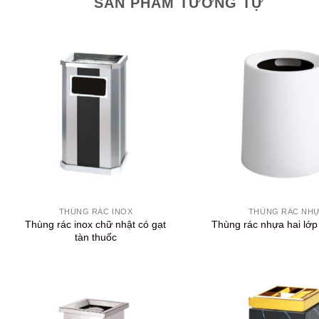
SẢN PHẨM TƯƠNG TỰ
+
+
THÙNG RÁC INOX
THÙNG RÁC NH
Thùng rác inox chữ nhật có gạt
Thùng rác nhựa hai lớp
tàn thuốc