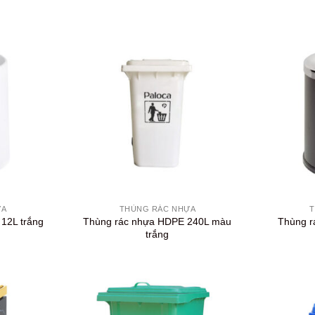
+
+
ỰA
THÙNG RÁC NHỰA
T
Thùng rác nhựa HDPE 240L màu
Thùng r
 12L trắng
trắng