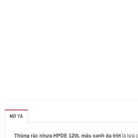
MÔ TẢ
Thùng rác nhựa HPDE 120L màu xanh da trời
là lựa 