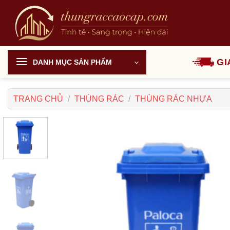
Chuyển
đến
nội
dung
GI
DANH MỤC SẢN PHẨM
TRANG CHỦ
/
THÙNG RÁC
/
THÙNG RÁC NHỰA